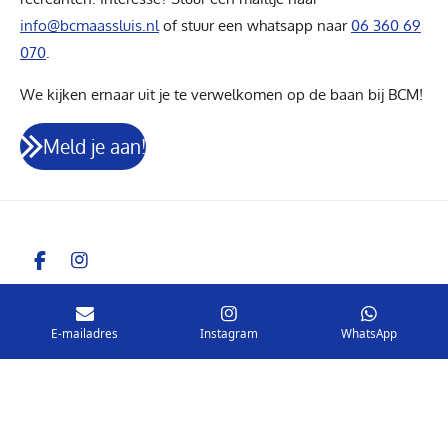
info@bcmaassluis.nl
of stuur een whatsapp naar
06 360 69
070
.
We kijken ernaar uit je te verwelkomen op de baan bij BCM!
Meld je aan!
F
I
a
n
c
s
Gemaakt door Marit Janssen
e
t
© 2024 - 2026 BCMaassluis
E-mailadres
Instagram
WhatsApp
b
a
o
g
o
r
k
a
m