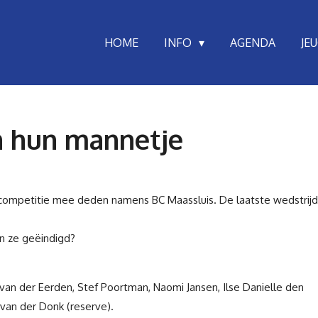
HOME
INFO
AGENDA
JE
n hun mannetje
dcompetitie mee deden namens BC Maassluis. De laatste wedstrijd
n ze geëindigd?
van der Eerden,
Stef Poortman,
Naomi Jansen,
Ilse Danielle den
 van der Donk (reserve).