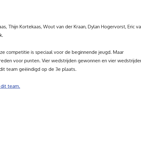
aas,
Thijn Kortekaas,
Wout van der Kraan,
Dylan Hogervorst,
Eric v
k.
ze competitie is speciaal voor de beginnende jeugd. Maar
streden voor punten. Vier wedstrijden gewonnen en vier wedstrijde
 dit team geëindigd op de 3e plaats.
 dit team.