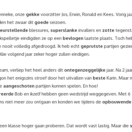
enneke, onze
gekke
voorzitter Jos, Erwin, Ronald en Kees. Vorig j
den het zwaar dit
goede
seizoen.
leurstellende
blessures,
superslanke
invallers en
zotte
tegensta
jkspelletje eindigden ze op een
bevlogen
laatste plaats. Toch he
lie nooit volledig afgedroogd. Ik heb echt
geprutste
partijen gezi
llie volgend jaar zeker hoger zullen eindigen.
eam, verliep het heel anders dit
ontegenzeggelijke
jaar. Na 2 jaa
on het enigszins stroef door het uitvallen van
beste
Karin. Maar 
le
aangeschoten
partijen kunnen spelen. En hoe!
reerde
Bob en ikzelf hebben geen wedstrijd weggegeven. Met 6
ns niet meer zou ontgaan en konden we tijdens de
opbouwende
 een klasse hoger gaan proberen. Dat wordt vast lastig. Maar die