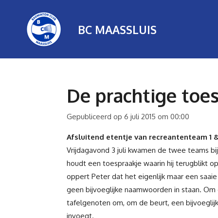
Ga
direct
BC MAASSLUIS
naar
de
hoofdinhoud
De prachtige toe
Gepubliceerd op 6 juli 2015 om 00:00
Afsluitend etentje van recreantenteam 1 &
Vrijdagavond 3 juli kwamen de twee teams bij 
houdt een toespraakje waarin hij terugblikt o
oppert Peter dat het eigenlijk maar een saai
geen bijvoeglijke naamwoorden in staan. Om d
tafelgenoten om, om de beurt, een bijvoegl
invoegt.