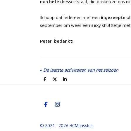
mijn
hete
dressoir staat, die pakken ze ons ni
Ik hoop dat iedereen met een
ingezeepte
bl
september om weer een
sexy
shuttletje met 
Peter, bedankt!
«
De laatste activiteiten van het seizoen
D
D
S
e
e
h
l
e
a
e
l
r
n
e
F
I
a
n
c
s
e
t
© 2024 - 2026 BCMaassluis
b
a