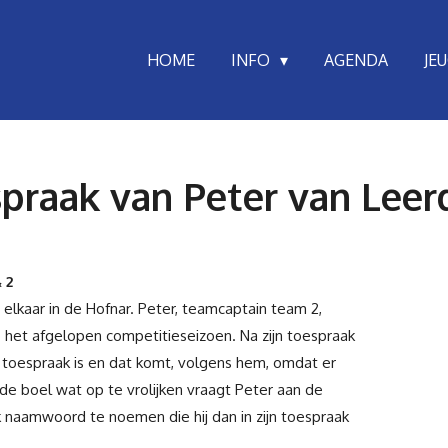
HOME
INFO
AGENDA
JE
spraak van Peter van Lee
 2
elkaar in de Hofnar.
Peter, teamcaptain team 2,
p het afgelopen competitieseizoen. Na zijn toespraak
e toespraak is en dat komt, volgens hem, omdat er
e boel wat op te vrolijken vraagt Peter aan de
ijk naamwoord te noemen
die hij dan in zijn toespraak