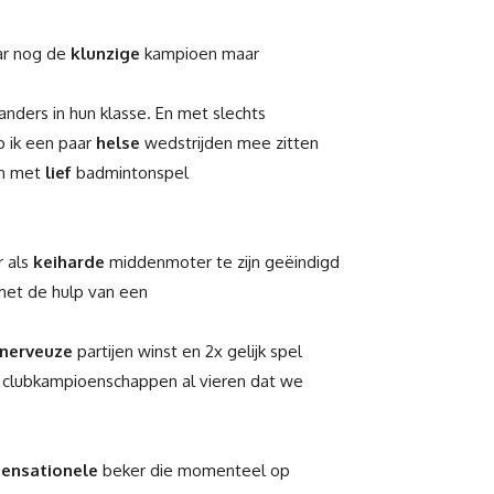
aar nog de
klunzige
kampioen maar
nders in hun klasse. En met slechts
b ik een paar
helse
wedstrijden mee zitten
en met
lief
badmintonspel
r als
keiharde
middenmoter te zijn geëindigd
met de hulp van een
nerveuze
partijen winst en 2x gelijk spel
clubkampioenschappen al vieren dat we
sensationele
beker die momenteel op