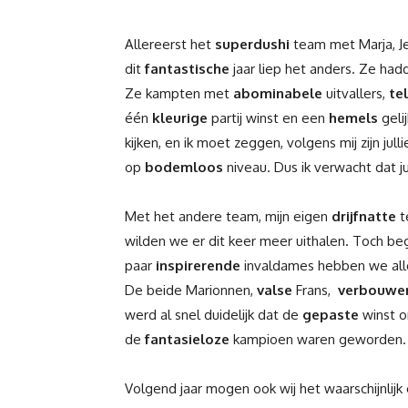
Allereerst het
superdushi
team met Marja, J
dit
fantastische
jaar liep het anders. Ze had
Ze kampten met
abominabele
uitvallers,
te
één
kleurige
partij winst en een
hemels
geli
kijken, en ik moet zeggen, volgens mij zijn jul
op
bodemloos
niveau. Dus ik verwacht dat ju
Met het andere team, mijn eigen
drijfnatte
t
wilden we er dit keer meer uithalen. Toch beg
paar
inspirerende
invaldames hebben we al
De beide Marionnen,
valse
Frans,
verbouwe
werd al snel duidelijk dat de
gepaste
winst o
de
fantasieloze
kampioen waren geworden.
Volgend jaar mogen ook wij het waarschijnlijk