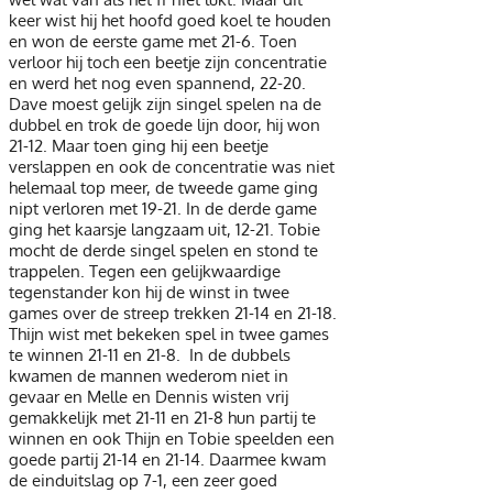
keer wist hij het hoofd goed koel te houden
en won de eerste game met 21-6. Toen
verloor hij toch een beetje zijn concentratie
en werd het nog even spannend, 22-20.
Dave moest gelijk zijn singel spelen na de
dubbel en trok de goede lijn door, hij won
21-12. Maar toen ging hij een beetje
verslappen en ook de concentratie was niet
helemaal top meer, de tweede game ging
nipt verloren met 19-21. In de derde game
ging het kaarsje langzaam uit, 12-21. Tobie
mocht de derde singel spelen en stond te
trappelen. Tegen een gelijkwaardige
tegenstander kon hij de winst in twee
games over de streep trekken 21-14 en 21-18.
Thijn wist met bekeken spel in twee games
te winnen 21-11 en 21-8. In de dubbels
kwamen de mannen wederom niet in
gevaar en Melle en Dennis wisten vrij
gemakkelijk met 21-11 en 21-8 hun partij te
winnen en ook Thijn en Tobie speelden een
goede partij 21-14 en 21-14. Daarmee kwam
de einduitslag op 7-1, een zeer goed