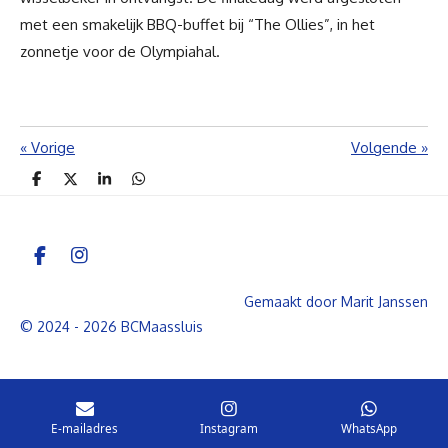
met een smakelijk BBQ-buffet bij “The Ollies”, in het
zonnetje voor de Olympiahal.
«
Vorige
Volgende
»
D
D
S
D
e
e
h
e
l
e
a
l
e
l
r
e
n
e
n
F
I
a
n
c
s
Gemaakt door Marit Janssen
e
t
© 2024 - 2026 BCMaassluis
b
a
o
g
o
r
k
a
m
E-mailadres
Instagram
WhatsApp