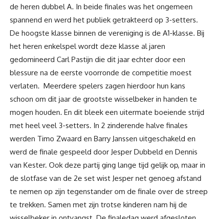
de heren dubbel A. In beide finales was het ongemeen
spannend en werd het publiek getrakteerd op 3-setters.
De hoogste klasse binnen de vereniging is de A1-klasse. Bij
het heren enkelspel wordt deze klasse al jaren
gedomineerd Carl Pastijn die dit jaar echter door een
blessure na de eerste voorronde de competitie moest
verlaten. Meerdere spelers zagen hierdoor hun kans
schoon om dit jaar de grootste wisselbeker in handen te
mogen houden. En dit bleek een uitermate boeiende strijd
met heel veel 3-setters. In 2 zinderende halve finales
werden Timo Zwaard en Barry Janssen uitgeschakeld en
werd de finale gespeeld door Jesper Dubbeld en Dennis
van Kester. Ook deze partij ging lange tijd gelijk op, maar in
de slotfase van de 2e set wist Jesper net genoeg afstand
te nemen op zijn tegenstander om de finale over de streep
te trekken. Samen met zijn trotse kinderen nam hij de
wisselbeker in ontvangst. De finaledag werd afgesloten