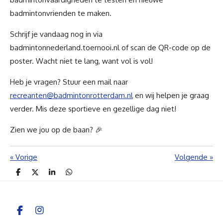
badmintonvrienden te maken.
Schrijf je vandaag nog in via
badmintonnederland.toernooi.nl of scan de QR-code op de
poster. Wacht niet te lang, want vol is vol!
Heb je vragen? Stuur een mail naar
recreanten@badmintonrotterdam.nl
en wij helpen je graag
verder. Mis deze sportieve en gezellige dag niet!
Zien we jou op de baan? 🎉
«
Vorige
Volgende
»
D
D
S
D
e
e
h
e
l
e
a
l
e
l
r
e
n
e
n
F
I