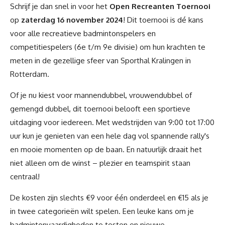
Schrijf je dan snel in voor het
Open Recreanten Toernooi
op
zaterdag 16 november 2024
! Dit toernooi is dé kans
voor alle recreatieve badmintonspelers en
competitiespelers (6e t/m 9e divisie) om hun krachten te
meten in de gezellige sfeer van Sporthal Kralingen in
Rotterdam.
Of je nu kiest voor mannendubbel, vrouwendubbel of
gemengd dubbel, dit toernooi belooft een sportieve
uitdaging voor iedereen. Met wedstrijden van 9:00 tot 17:00
uur kun je genieten van een hele dag vol spannende rally's
en mooie momenten op de baan. En natuurlijk draait het
niet alleen om de winst – plezier en teamspirit staan
centraal!
De kosten zijn slechts €9 voor één onderdeel en €15 als je
in twee categorieën wilt spelen. Een leuke kans om je
badmintonvaardigheden te testen en nieuwe