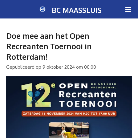
Ga
BC MAASSLUIS
direct
naar
de
Doe mee aan het Open
hoofdinhoud
Recreanten Toernooi in
Rotterdam!
Gepubliceerd op 9 oktober 2024 om 00:00