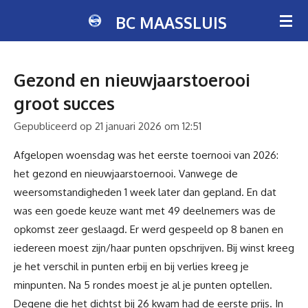
Ga
BC MAASSLUIS
direct
naar
de
Gezond en nieuwjaarstoerooi
hoofdinhoud
groot succes
Gepubliceerd op 21 januari 2026 om 12:51
Afgelopen woensdag was het eerste toernooi van 2026:
het gezond en nieuwjaarstoernooi. Vanwege de
weersomstandigheden 1 week later dan gepland. En dat
was een goede keuze want met 49 deelnemers was de
opkomst zeer geslaagd. Er werd gespeeld op 8 banen en
iedereen moest zijn/haar punten opschrijven. Bij winst kreeg
je het verschil in punten erbij en bij verlies kreeg je
minpunten. Na 5 rondes moest je al je punten optellen.
Degene die het dichtst bij 26 kwam had de eerste prijs. In